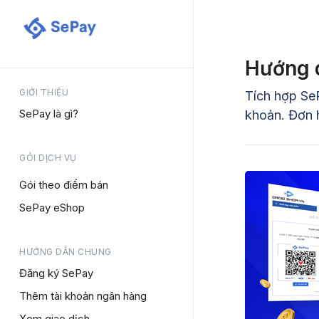
Nav menu
Hướng 
GIỚI THIỆU
Tích hợp Se
SePay là gì?
khoản. Đơn 
GÓI DỊCH VỤ
Gói theo điểm bán
SePay eShop
HƯỚNG DẪN CHUNG
Đăng ký SePay
Thêm tài khoản ngân hàng
Xem giao dịch