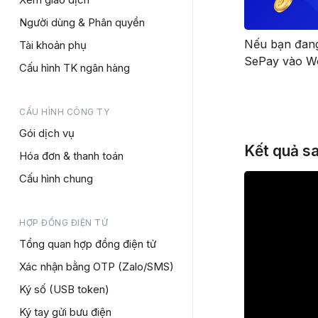
Người dùng & Phân quyền
Nếu bạn đang
Tài khoản phụ
SePay vào Wo
Cấu hình TK ngân hàng
CẤU HÌNH CÔNG TY
Gói dịch vụ
Kết quả sa
Hóa đơn & thanh toán
Cấu hình chung
HỢP ĐỒNG ĐIỆN TỬ
Tổng quan hợp đồng điện tử
Xác nhận bằng OTP (Zalo/SMS)
Ký số (USB token)
Ký tay gửi bưu điện