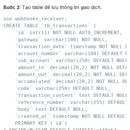
Bước 2:
Tạo table để lưu thông tin giao dịch.
use webhooks_receiver;

CREATE TABLE `tb_transactions` (

    `id` int(11) NOT NULL AUTO_INCREMENT,

    `gateway` varchar(100) NOT NULL,

    `transaction_date` timestamp NOT NULL DE
    `account_number` varchar(100) DEFAULT NU
    `sub_account` varchar(250) DEFAULT NULL,
    `amount_in` decimal(20,2) NOT NULL DEFAU
    `amount_out` decimal(20,2) NOT NULL DEFA
    `accumulated` decimal(20,2) NOT NULL DEF
    `code` varchar(250) DEFAULT NULL,

    `transaction_content` text DEFAULT NULL,
    `reference_number` varchar(255) DEFAULT 
    `body` text DEFAULT NULL,

    `created_at` timestamp NOT NULL DEFAULT 
    PRIMARY KEY (`id`)
