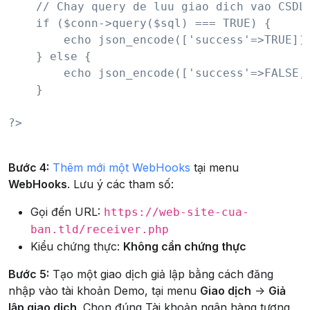
    // Chay query de luu giao dich vao CSDL

    if ($conn->query($sql) === TRUE) {

        echo json_encode(['success'=>TRUE]);
    } else {

        echo json_encode(['success'=>FALSE, 
    }

?>

Bước 4:
Thêm mới một WebHooks
tại menu
WebHooks
. Lưu ý các tham số:
Gọi đến URL:
https://web-site-cua-
ban.tld/receiver.php
Kiểu chứng thực:
Không cần chứng thực
Bước 5:
Tạo một giao dịch giả lập bằng cách đăng
nhập vào tài khoản Demo, tại menu
Giao dịch
->
Giả
lập giao dịch
. Chọn đúng Tài khoản ngân hàng tương