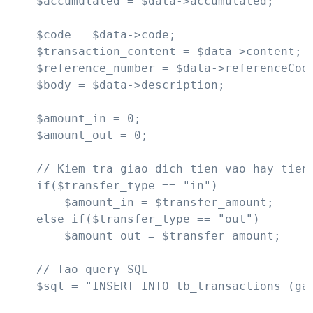
    $accumulated = $data->accumulated;

    $code = $data->code;

    $transaction_content = $data->content;

    $reference_number = $data->referenceCode
    $body = $data->description;

    $amount_in = 0;

    $amount_out = 0;

    // Kiem tra giao dich tien vao hay tien 
    if($transfer_type == "in")

        $amount_in = $transfer_amount;

    else if($transfer_type == "out")

        $amount_out = $transfer_amount;

    // Tao query SQL

    $sql = "INSERT INTO tb_transactions (ga