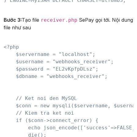
) ENGINE=MyISAM DEFAULT CHARSET=utf8mb3;

Bước 3:
Tạo file
SePay gọi tới. Nội dung
receiver.php
file như sau
<?php

    $servername = "localhost";

    $username = "webhooks_receiver";

    $password = "EL2vKpfpDLsz";

    $dbname = "webhooks_receiver";

    // Ket noi den MySQL

    $conn = new mysqli($servername, $usernam
    // Kiem tra ket noi

    if ($conn->connect_error) {

        echo json_encode(['success'=>FALSE, 
        die();
