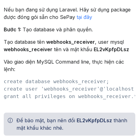
Nếu bạn đang sử dụng Laravel. Hãy sử dụng package
được đóng gói sẵn cho SePay
tại đây
Bước 1:
Tạo database và phân quyền.
Tạo database tên
webhooks_receiver
, user mysql
webhooks_receiver
tên và mật khẩu
EL2vKpfpDLsz
Vào giao diện MySQL Command line, thực hiện các
lệnh:
create database webhooks_receiver;

create user 'webhooks_receiver'@'localhost' 
grant all privileges on webhooks_receiver.* 
Để bảo mật, bạn nên đổi
EL2vKpfpDLsz
thành
mật khẩu khác nhé.